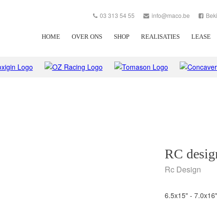
03 313 54 55
info@maco.be
Bek
HOME
OVER ONS
SHOP
REALISATIES
LEASE
RC desi
Rc Design
6.5x15" - 7.0x16"